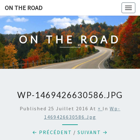
Skip
ON THE ROAD
Togg
to
navig
content
ON THE ROAD
WP-1469426630586.JPG
Published
25 Juillet 2016
At
×
In
Wp-
1469426630586.jpg
← PRÉCÉDENT
/
SUIVANT →