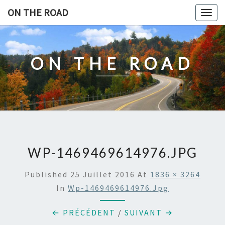
Skip
ON THE ROAD
Togg
to
navig
content
ON THE ROAD
WP-1469469614976.JPG
Published
25 Juillet 2016
At
1836 × 3264
In
Wp-1469469614976.jpg
← PRÉCÉDENT
/
SUIVANT →