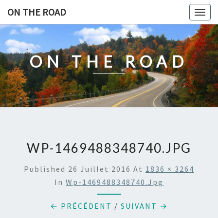
Skip
ON THE ROAD
Togg
to
navig
content
ON THE ROAD
WP-1469488348740.JPG
Published
26 Juillet 2016
At
1836 × 3264
In
Wp-1469488348740.jpg
← PRÉCÉDENT
/
SUIVANT →