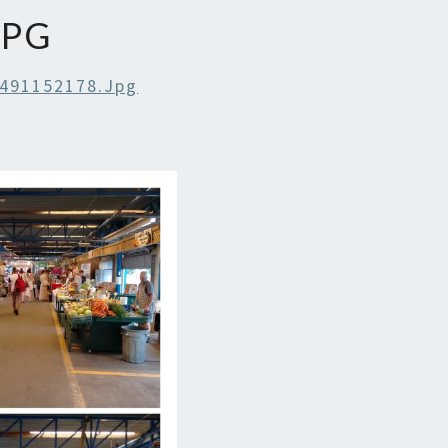
JPG
491152178.jpg