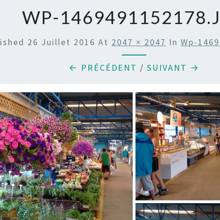
WP-1469491152178.
lished
26 Juillet 2016
At
2047 × 2047
In
Wp-1469
← PRÉCÉDENT
/
SUIVANT →