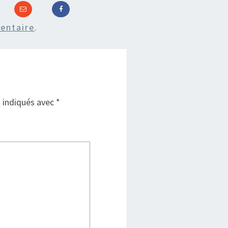
entaire
.
t indiqués avec
*