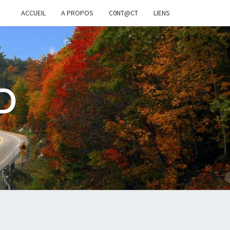
ACCUEIL
A PROPOS
C0NT@CT
LIENS
D