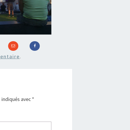
entaire
.
t indiqués avec
*