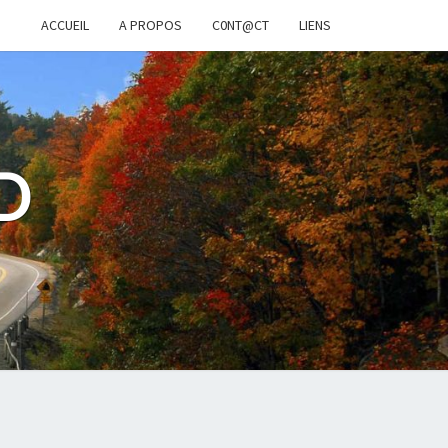
ACCUEIL
A PROPOS
C0NT@CT
LIENS
D