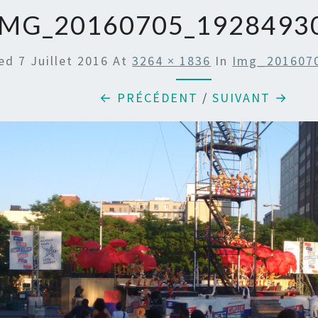
IMG_20160705_1928493
hed
7 Juillet 2016
At
3264 × 1836
In
Img_201607
← PRÉCÉDENT
/
SUIVANT →