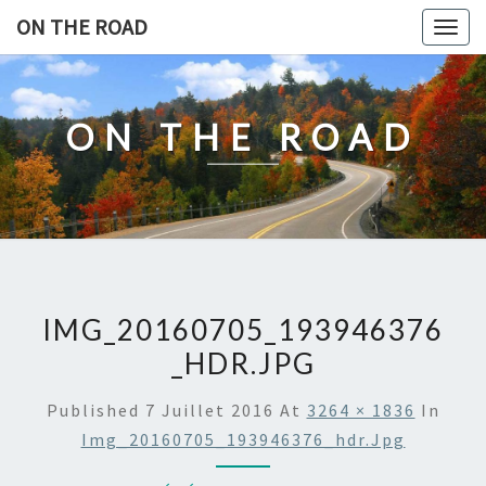
Skip
ON THE ROAD
Togg
to
navig
content
ON THE ROAD
IMG_20160705_193946376
_HDR.JPG
Published
7 Juillet 2016
At
3264 × 1836
In
Img_20160705_193946376_hdr.jpg