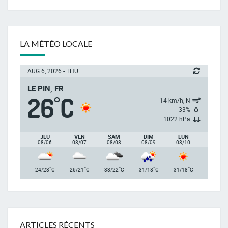
LA MÉTÉO LOCALE
AUG 6, 2026 - THU
LE PIN, FR
26
C
°
14 km/h, N
33%
1022 hPa
JEU
VEN
SAM
DIM
LUN
08/06
08/07
08/08
08/09
08/10
°
°
°
°
°
24/23
C
26/21
C
33/22
C
31/18
C
31/18
C
ARTICLES RÉCENTS