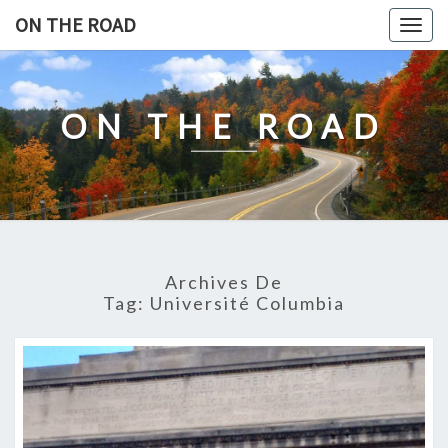
Skip
ON THE ROAD
Togg
to
navig
content
ON THE ROAD
Archives De
Tag:
Université Columbia