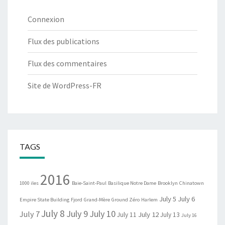
Connexion
Flux des publications
Flux des commentaires
Site de WordPress-FR
TAGS
2016
1000 iles
Baie-Saint-Paul
Basilique Notre Dame
Brooklyn
Chinatown
July 5
July 6
Empire State Building
Fjord
Grand-Mère
Ground Zéro
Harlem
July 8
July 9
July 10
July 7
July 12
July 11
July 13
July 16