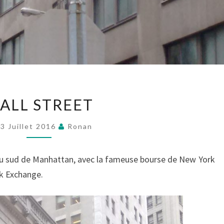
WALL
ALL STREET
STREET
3 Juillet 2016
Ronan
 au sud de Manhattan, avec la fameuse bourse de New York
ck Exchange.