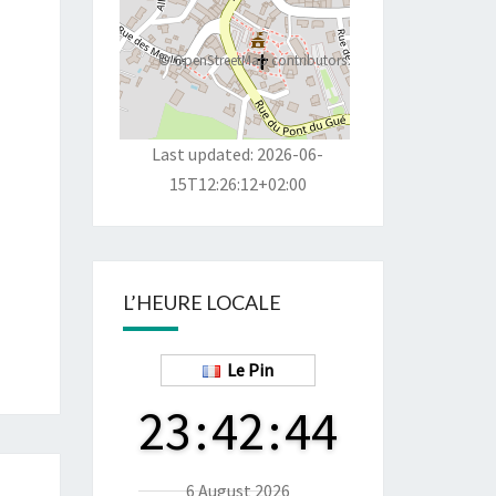
©
OpenStreetMap
contributors
Last updated: 2026-06-
15T12:26:12+02:00
L’HEURE LOCALE
Le Pin
23
:
42
:
45
6 August 2026