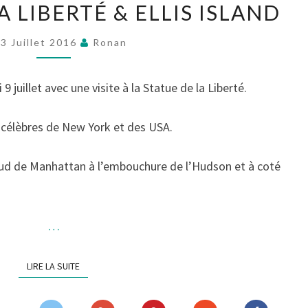
A LIBERTÉ & ELLIS ISLAND
STATUE
DE
3 Juillet 2016
Ronan
LA
LIBERTÉ
juillet avec une visite à la Statue de la Liberté.
&
ELLIS
 célèbres de New York et des USA.
ISLAND
u sud de Manhattan à l’embouchure de l’Hudson et à coté
…
LIRE LA SUITE
LIRE LA SUITE