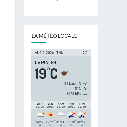
LA MÉTÉO LOCALE
AUG 6, 2026 - THU
LE PIN, FR
19
C
°
21 km/h, N
51%
1023 hPa
JEU
VEN
SAM
DIM
LUN
08/06
08/07
08/08
08/09
08/10
°
°
°
°
°
24/19
27/21
31/24
33/19
32/19
C
C
C
C
C