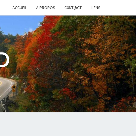
ACCUEIL
A PROPOS
C0NT@CT
LIENS
D