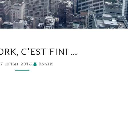
NEW
RK, C’EST FINI …
YORK,
C’EST
7 Juillet 2016
Ronan
FINI
…