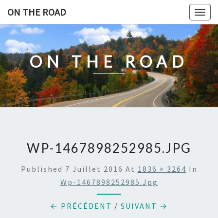
Skip
ON THE ROAD
Togg
to
navig
content
ON THE ROAD
WP-1467898252985.JPG
Published
7 Juillet 2016
At
1836 × 3264
In
Wp-1467898252985.jpg
← PRÉCÉDENT
/
SUIVANT →