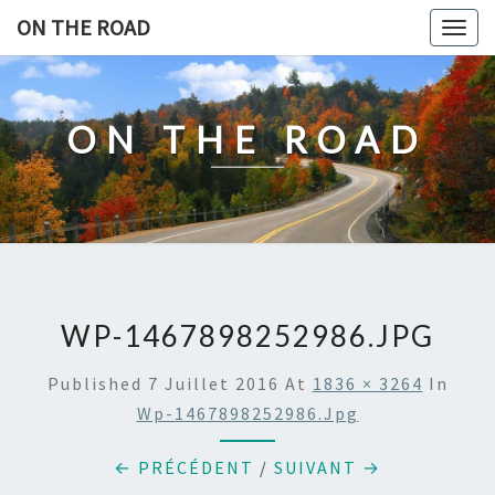
Skip
ON THE ROAD
Togg
to
navig
content
ON THE ROAD
WP-1467898252986.JPG
Published
7 Juillet 2016
At
1836 × 3264
In
Wp-1467898252986.jpg
← PRÉCÉDENT
/
SUIVANT →