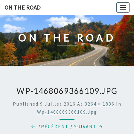
Skip
ON THE ROAD
Togg
to
navig
content
ON THE ROAD
WP-1468069366109.JPG
Published
9 Juillet 2016
At
3264 × 1836
In
Wp-1468069366109.jpg
← PRÉCÉDENT
/
SUIVANT →