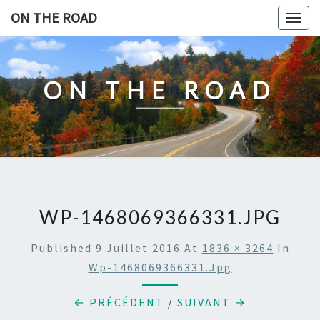
Skip
ON THE ROAD
Togg
to
navig
content
ON THE ROAD
WP-1468069366331.JPG
Published
9 Juillet 2016
At
1836 × 3264
In
Wp-1468069366331.jpg
← PRÉCÉDENT
/
SUIVANT →