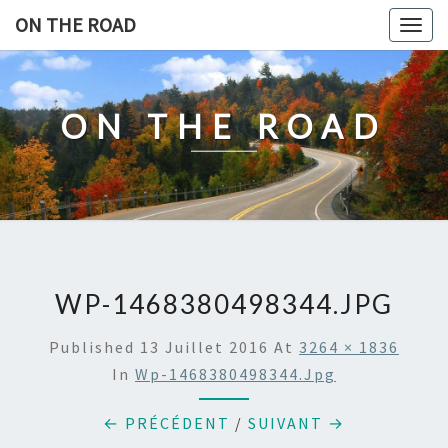
Skip
ON THE ROAD
Togg
to
navig
content
ON THE ROAD
WP-1468380498344.JPG
Published
13 Juillet 2016
At
3264 × 1836
In
Wp-1468380498344.jpg
← PRÉCÉDENT
/
SUIVANT →