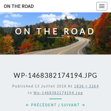
Skip
ON THE ROAD
Togg
to
navig
content
ON THE ROAD
WP-1468382174194.JPG
Published
13 Juillet 2016
At
1836 × 3264
In
Wp-1468382174194.jpg
← PRÉCÉDENT
/
SUIVANT →