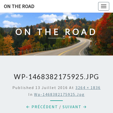
Skip
ON THE ROAD
Togg
to
navig
content
ON THE ROAD
WP-1468382175925.JPG
Published
13 Juillet 2016
At
3264 × 1836
In
Wp-1468382175925.jpg
← PRÉCÉDENT
/
SUIVANT →