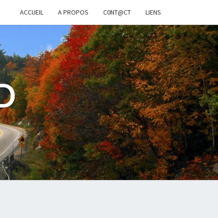
ACCUEIL
A PROPOS
C0NT@CT
LIENS
D