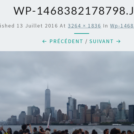
WP-1468382178798.
lished
13 Juillet 2016
At
3264 × 1836
In
Wp-1468
← PRÉCÉDENT
/
SUIVANT →