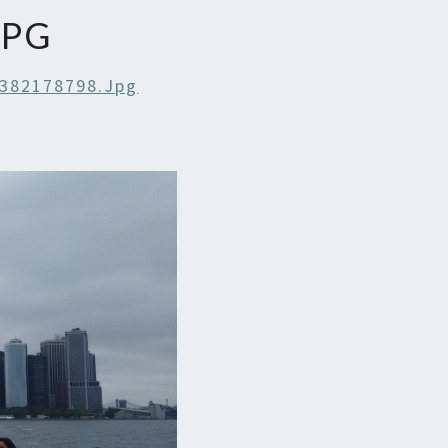
JPG
382178798.jpg