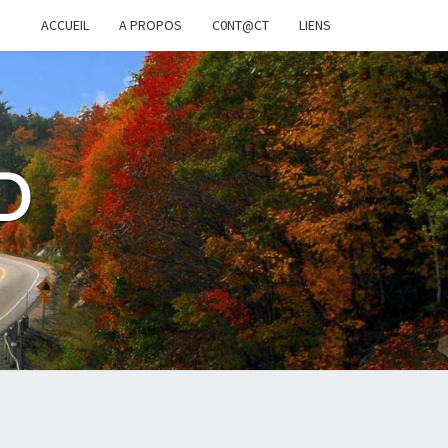
ACCUEIL
A PROPOS
C0NT@CT
LIENS
D