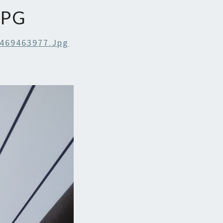
JPG
469463977.jpg