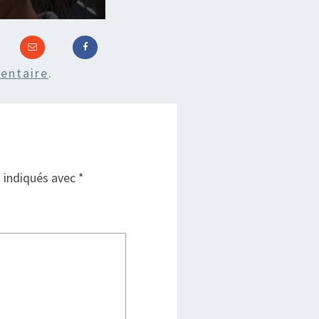
entaire
.
t indiqués avec
*