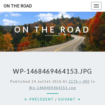
Skip
ON THE ROAD
Togg
to
navig
content
ON THE ROAD
WP-1468469464153.JPG
Published
14 Juillet 2016
At
2176 × 400
In
Wp-1468469464153.jpg
← PRÉCÉDENT
/
SUIVANT →