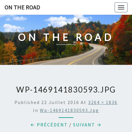
Skip
ON THE ROAD
Togg
to
navig
content
ON THE ROAD
WP-1469141830593.JPG
Published
22 Juillet 2016
At
3264 × 1836
In
Wp-1469141830593.jpg
← PRÉCÉDENT
/
SUIVANT →