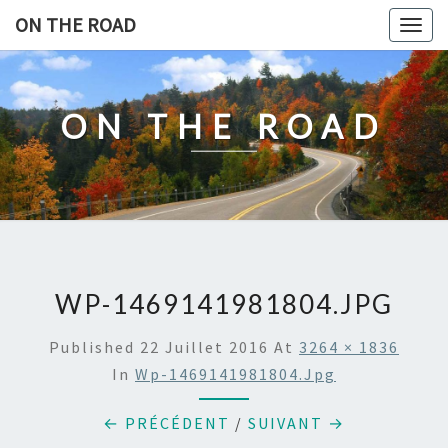
Skip
ON THE ROAD
Togg
to
navig
content
ON THE ROAD
WP-1469141981804.JPG
Published
22 Juillet 2016
At
3264 × 1836
In
Wp-1469141981804.jpg
← PRÉCÉDENT
/
SUIVANT →