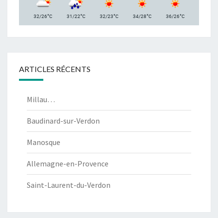
°
°
°
°
°
32/26
C
31/22
C
32/23
C
34/28
C
36/26
C
ARTICLES RÉCENTS
Millau…
Baudinard-sur-Verdon
Manosque
Allemagne-en-Provence
Saint-Laurent-du-Verdon