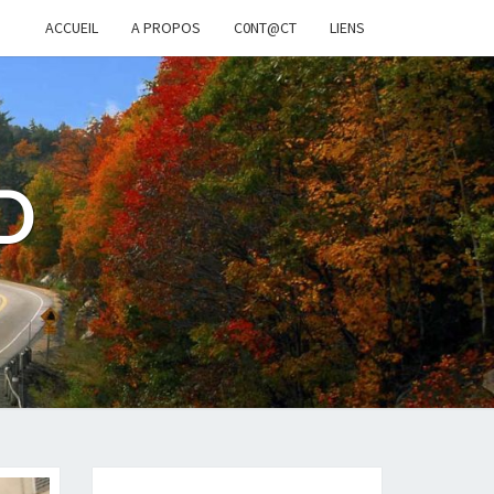
ACCUEIL
A PROPOS
C0NT@CT
LIENS
D