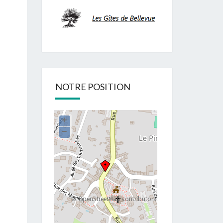
NOTRE POSITION
+
−
©
OpenStreetMap
contributors