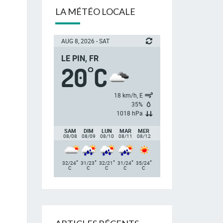
LA MÉTÉO LOCALE
AUG 8, 2026 - SAT
LE PIN, FR
20
C
°
18 km/h, E
35%
1018 hPa
SAM
DIM
LUN
MAR
MER
08/08
08/09
08/10
08/11
08/12
°
°
°
°
°
32/24
31/23
32/21
31/24
35/24
C
C
C
C
C