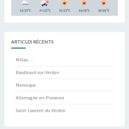
°
°
°
°
°
32/23
C
31/22
C
32/23
C
34/28
C
36/26
C
ARTICLES RÉCENTS
Millau…
Baudinard-sur-Verdon
Manosque
Allemagne-en-Provence
Saint-Laurent-du-Verdon