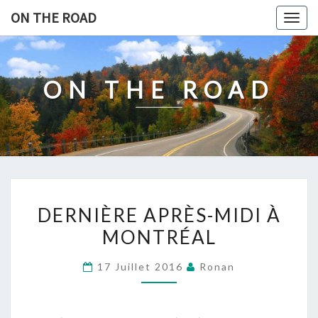
Skip
ON THE ROAD
Togg
to
navig
content
ON THE ROAD
DERNIÈRE
DERNIÈRE APRÈS-MIDI À
APRÈS-
MONTRÉAL
MIDI
À
17 Juillet 2016
Ronan
MONTRÉAL