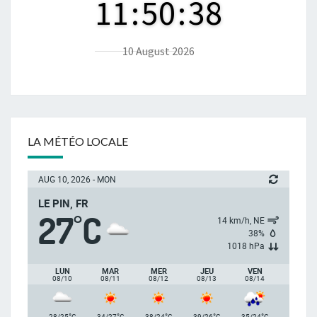
11
:
50
:
39
10 August 2026
LA MÉTÉO LOCALE
AUG 10, 2026 - MON
LE PIN, FR
27
C
°
14 km/h, NE
38%
1018 hPa
LUN
MAR
MER
JEU
VEN
08/10
08/11
08/12
08/13
08/14
°
°
°
°
°
28/25
C
34/27
C
38/24
C
39/26
C
35/24
C