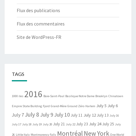
Flux des publications
Flux des commentaires
Site de WordPress-FR
TAGS
2016
1000 iles
Baie-Saint-Paul
Basilique Notre Dame
Brooklyn
Chinatown
July 5
July 6
Empire State Building
Fjord
Grand-Mère
Ground Zéro
Harlem
July 8
July 9
July 10
July 7
July 12
July 11
July 13
July 16
July 24
July 21
July 23
July 25
July 17
July 18
July 19
July 20
July 22
July
Montréal
New York
26
Little Italy
Montmorency Falls
One World