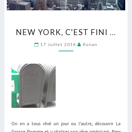
NEW
NEW YORK, C’EST FINI …
YORK,
C’EST
17 Juillet 2016
Ronan
FINI
…
On en a tous rêvé un jour ou l’autre, découvrir La
Grosse Pomme et y réaliser son rêve américain. New