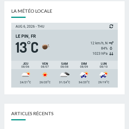
LA MÉTÉO LOCALE
AUG 6, 2026 - THU
LE PIN, FR
13
C
°
12 km/h, N
84%
1023 hPa
JEU
VEN
SAM
DIM
LUN
08/06
08/07
08/08
08/09
08/10
°
°
°
°
°
24/21
C
26/20
C
31/24
C
34/20
C
29/19
C
ARTICLES RÉCENTS