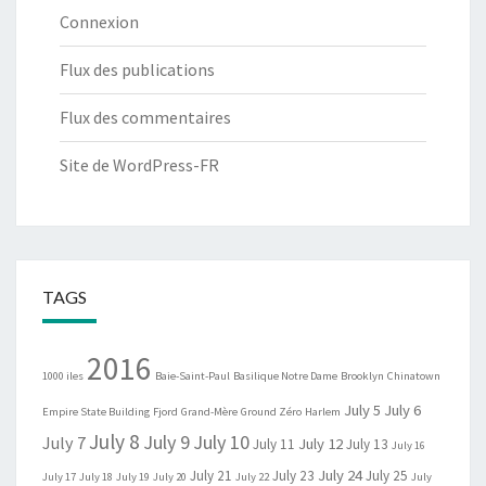
Connexion
Flux des publications
Flux des commentaires
Site de WordPress-FR
TAGS
2016
1000 iles
Baie-Saint-Paul
Basilique Notre Dame
Brooklyn
Chinatown
July 5
July 6
Empire State Building
Fjord
Grand-Mère
Ground Zéro
Harlem
July 8
July 9
July 10
July 7
July 12
July 11
July 13
July 16
July 24
July 21
July 23
July 25
July 17
July 18
July 19
July 20
July 22
July