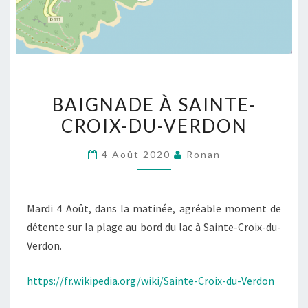
BAIGNADE
BAIGNADE À SAINTE-
À
CROIX-DU-VERDON
SAINTE-
CROIX-
4 Août 2020
Ronan
DU-
VERDON
Mardi 4 Août, dans la matinée, agréable moment de
détente sur la plage au bord du lac à Sainte-Croix-du-
Verdon.
https://fr.wikipedia.org/wiki/Sainte-Croix-du-Verdon