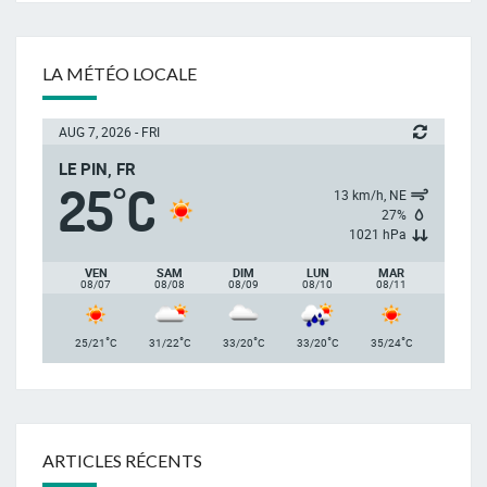
LA MÉTÉO LOCALE
AUG 7, 2026 - FRI
LE PIN, FR
25
C
°
13 km/h, NE
27%
1021 hPa
VEN
SAM
DIM
LUN
MAR
08/07
08/08
08/09
08/10
08/11
°
°
°
°
°
25/21
C
31/22
C
33/20
C
33/20
C
35/24
C
ARTICLES RÉCENTS