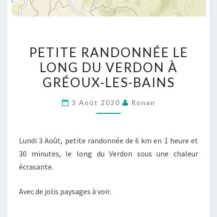
PETITE
PETITE RANDONNÉE LE
RANDONNÉE
LONG DU VERDON À
LE
GRÉOUX-LES-BAINS
LONG
DU
3 Août 2020
Ronan
VERDON
À
GRÉOUX-
Lundi 3 Août, petite randonnée de 6 km en 1 heure et
LES-
30 minutes, le long du Verdon sous une chaleur
BAINS
écrasante.
Avec de jolis paysages à voir.