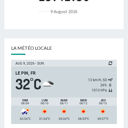
9 August 2026
LA MÉTÉO LOCALE
AUG 9, 2026 - SUN
LE PIN, FR
32
C
°
13 km/h, SO
26%
1013 hPa
DIM
LUN
MAR
MER
JEU
08/09
08/10
08/11
08/12
08/13
°
°
°
°
°
32/24
C
31/24
C
35/24
C
38/25
C
39/27
C