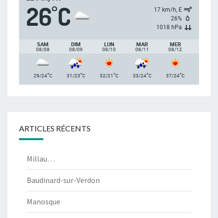
26
C
°
17 km/h, E
26%
1018 hPa
SAM
DIM
LUN
MAR
MER
08/08
08/09
08/10
08/11
08/12
°
°
°
°
°
29/24
C
31/23
C
32/21
C
33/24
C
37/24
C
ARTICLES RÉCENTS
Millau…
Baudinard-sur-Verdon
Manosque