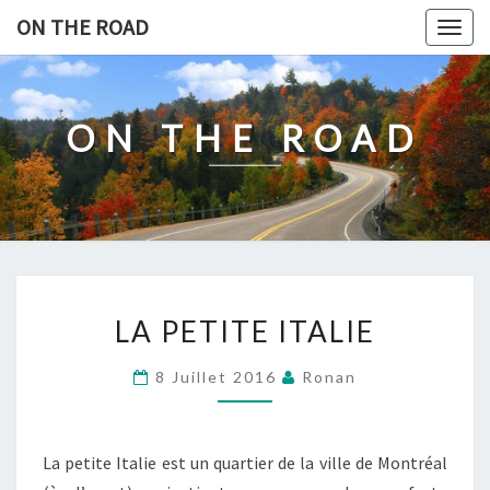
Skip
ON THE ROAD
Togg
to
navig
content
ON THE ROAD
LA
LA PETITE ITALIE
PETITE
ITALIE
8 Juillet 2016
Ronan
La petite Italie est un quartier de la ville de Montréal