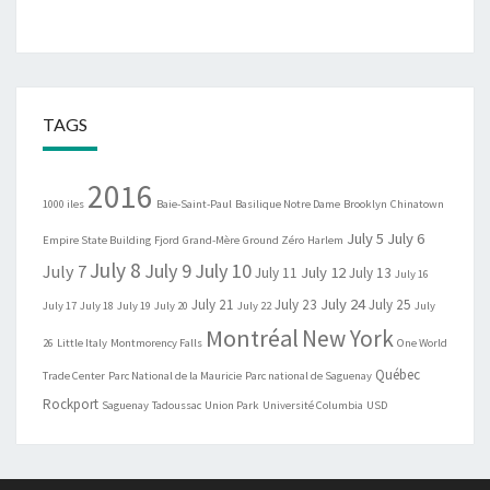
TAGS
2016
1000 iles
Baie-Saint-Paul
Basilique Notre Dame
Brooklyn
Chinatown
July 5
July 6
Empire State Building
Fjord
Grand-Mère
Ground Zéro
Harlem
July 8
July 9
July 10
July 7
July 12
July 11
July 13
July 16
July 24
July 21
July 23
July 25
July 17
July 18
July 19
July 20
July 22
July
Montréal
New York
26
Little Italy
Montmorency Falls
One World
Québec
Trade Center
Parc National de la Mauricie
Parc national de Saguenay
Rockport
Saguenay
Tadoussac
Union Park
Université Columbia
USD